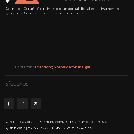
Xornal da Coruña é o primeiro gran xornal dixital exclusivamente en
galego da Coruña e a súa área metropolitana
Contacta:
redaccion@xornaldacoruña.gal
SÍGUENOS
© Xornal da Coruña - Xurimaru Servizos de Comunicación 2010 S.L.
QUE É XdC?
|
AVISO LEGAL
|
PUBLICIDADE
|
COOKIES