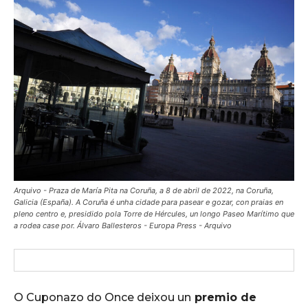
Arquivo - Praza de María Pita na Coruña, a 8 de abril de 2022, na Coruña,
Galicia (España). A Coruña é unha cidade para pasear e gozar, con praias en
pleno centro e, presidido pola Torre de Hércules, un longo Paseo Marítimo que
a rodea case por. Álvaro Ballesteros - Europa Press - Arquivo
O Cuponazo do Once deixou un
premio de