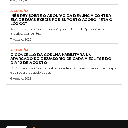
6 Agosto, 2026
A CORUÑA
INÉS REY SOBRE O ARQUIVO DA DENUNCIA CONTRA
ELA DE DÚAS EXEDÍS POR SUPOSTO ACOSO: “ERA O
LÓXICO”
A alcaldesa da Coruña, Inés Rey, cualificou de "paso lóxico" o
arquivo por parte...
7 Agosto, 2026
A CORUÑA
O CONCELLO DA CORUÑA HABILITARÁ UN
APARCADOIRO DISUASORIO DE CARA Á ECLIPSE DO
DÍA 12 DE AGOSTO
O Concello da Coruña publicou este mércores o bando municipal
que regula as actividades...
6 Agosto, 2026