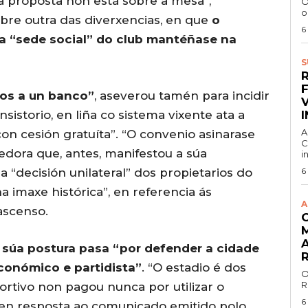
sa proposta non está sobre a mesa”,
O
o
bre outra das diverxencias, en que
o
6
 a “sede social” do club mantéñase na
S
dos a un banco”
, aseverou tamén para incidir
istorio, en liña co sistema vixente ata a
A
con cesión gratuíta”. “O convenio asinarase
C
edora que, antes, manifestou a súa
i
 “decisión unilateral” dos propietarios do
6
 imaxe histórica”, en referencia ás
A
ascenso.
 súa postura pasa “por defender a cidade
conómico e partidista”
. “O estadio é dos
O
R
rtivo non pagou nunca por utilizar o
6
, en resposta ao comunicado emitido polo