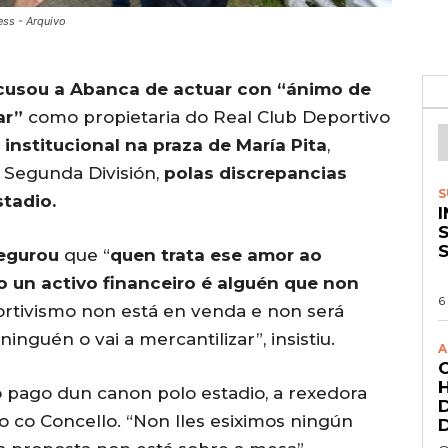
ess - Arquivo
 acusou a Abanca de actuar con “ánimo de
ar”
como propietaria do Real Club Deportivo
institucional na praza de María Pita
,
a Segunda División,
polas discrepancias
S
tadio.
S
egurou
que “
quen trata ese amor ao
 un activo financeiro é alguén que non
6
ortivismo non está en venda e non será
nguén o vai a mercantilizar”, insistiu.
A
 pago dun canon polo estadio, a rexedora
 co Concello. “Non lles esiximos ningún