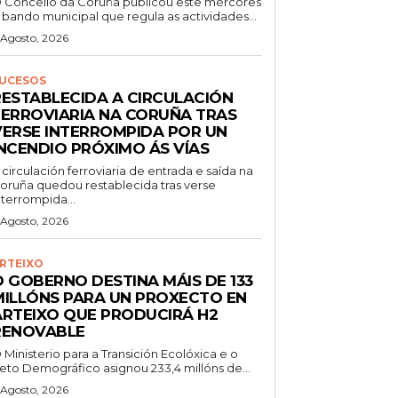
 Concello da Coruña publicou este mércores
 bando municipal que regula as actividades...
 Agosto, 2026
UCESOS
RESTABLECIDA A CIRCULACIÓN
FERROVIARIA NA CORUÑA TRAS
VERSE INTERROMPIDA POR UN
INCENDIO PRÓXIMO ÁS VÍAS
 circulación ferroviaria de entrada e saída na
oruña quedou restablecida tras verse
nterrompida...
 Agosto, 2026
RTEIXO
O GOBERNO DESTINA MÁIS DE 133
MILLÓNS PARA UN PROXECTO EN
ARTEIXO QUE PRODUCIRÁ H2
RENOVABLE
 Ministerio para a Transición Ecolóxica e o
eto Demográfico asignou 233,4 millóns de...
 Agosto, 2026