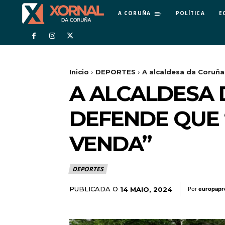
A CORUÑA
POLÍTICA
E
Inicio
DEPORTES
A alcaldesa da Coruña
A ALCALDESA 
DEFENDE QUE 
VENDA”
DEPORTES
PUBLICADA O
14 MAIO, 2024
Por
europapr