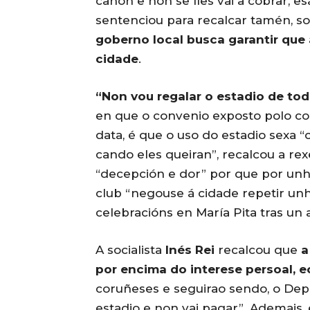
canon e non se lles vai a cobrar, e
sentenciou para recalcar tamén, so
goberno local busca garantir que
cidade
.
“Non vou regalar o estadio de to
en que o convenio exposto polo cons
data, é que o uso do estadio sexa “
cando eles queiran”, recalcou a rex
“decepción e dor” por que por unha
club “negouse á cidade repetir unha
celebracións en María Pita tras un 
A socialista
Inés Rei
recalcou que
a
por encima do interese persoal, e
coruñeses e seguirao sendo, o Depo
estadio e non vai pagar”. Ademais