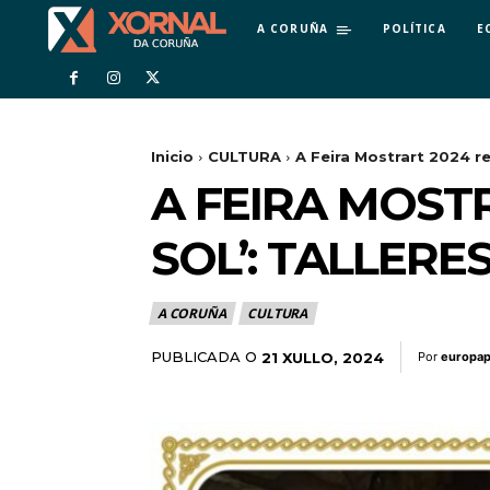
A CORUÑA
POLÍTICA
E
Inicio
CULTURA
A Feira Mostrart 2024 rec
A FEIRA MOST
SOL’: TALLER
A CORUÑA
CULTURA
PUBLICADA O
21 XULLO, 2024
Por
europap