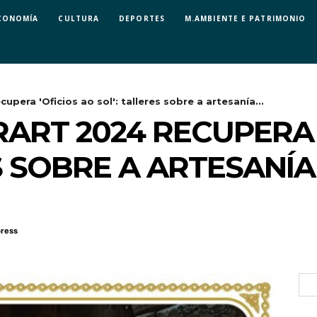
CONOMÍA
CULTURA
DEPORTES
M.AMBIENTE E PATRIMONIO
upera 'Oficios ao sol': talleres sobre a artesanía...
RART 2024 RECUPERA 
ES SOBRE A ARTESANÍ
ress