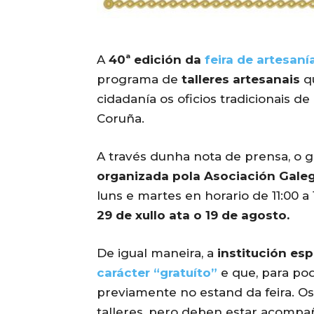
A
40ª edición da
feira de artesaní
programa de
talleres artesanais
qu
cidadanía os oficios tradicionais d
Coruña.
A través dunha nota de prensa, o 
organizada pola Asociación Gale
luns e martes en horario de 11:00 a 
29 de xullo ata o 19 de agosto.
De igual maneira, a
institución esp
carácter “gratuíto”
e que, para pode
previamente no estand da feira. O
talleres, pero deben estar acompa