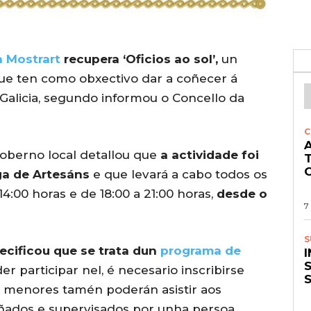
a Mostrart
recupera ‘Oficios ao sol’,
un
e ten como obxectivo dar a coñecer á
e Galicia, segundo informou o Concello da
C
A
goberno local detallou que
a actividade foi
O
ga de Artesáns
e que levará a cabo todos os
14:00 horas e de 18:00 a 21:00 horas,
desde o
7
S
ecificou que se trata dun
programa de
S
r participar nel, é necesario inscribirse
s menores tamén poderán asistir aos
ñados e supervisados por unha persoa