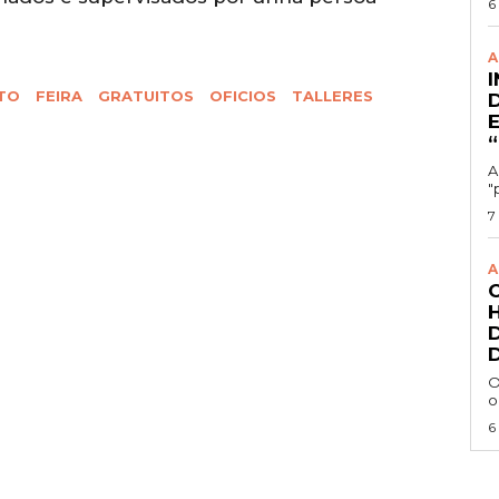
6
A
TO
FEIRA
GRATUITOS
OFICIOS
TALLERES
A
"
7
A
O
o
6