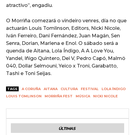
atractivo”, engadiu.
O Morriña comezará o vindeiro venres, día no que
actuarán Louis Tomlinson, Editors, Nicki Nicole,
Iván Ferreiro, Dani Fernández, Juan Magán, Sen
Senra, Dorian, Marlena e Enol. O sábado será a
quenda de Aitana, Lola Índigo, A A Love You,
Yandel, Iñigo Quintero, Dei V, Pedro Capó, Malmö
040, Dollar Selmouni, Yeico x Troni, Garabatto,
Tashi e Toni Seijas.
TAGS
A CORUÑA
AITANA
CULTURA
FESTIVAL
LOLA ÍNDIGO
LOUIS TOMLINSON
MORRIÑA FEST
MÚSICA
NICKI NICOLE
ÚLTIMAS