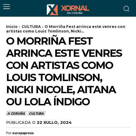
Inicio
CULTURA
O Morriña Fest arrinca este venres con
artistas como Louis Tomlinson, Nicki...
O MORRIÑA FEST
ARRINCA ESTE VENRES
CON ARTISTAS COMO
LOUIS TOMLINSON,
NICKI NICOLE, AITANA
OU LOLA ÍNDIGO
A CORUÑA
CULTURA
PUBLICADA O
22 XULLO, 2024
Por
europapress