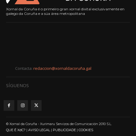
Xornal da Coruña é o primeiro gran xornal dixital exclusivamente en
galego da Coruña e a súa área metropolitana
Contacta:
redaccion@xornaldacoruña.gal
SÍGUENOS
© Xornal da Coruña - Xurimaru Servizos de Comunicación 2010 S.L.
QUE É XdC?
|
AVISO LEGAL
|
PUBLICIDADE
|
COOKIES