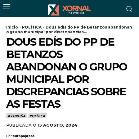
Inicio
POLÍTICA
Dous edís do PP de Betanzos abandonan
o grupo municipal por discrepancias...
DOUS EDÍS DO PP DE
BETANZOS
ABANDONAN O GRUPO
MUNICIPAL POR
DISCREPANCIAS SOBRE
AS FESTAS
A CORUÑA
POLÍTICA
PUBLICADA O
15 AGOSTO, 2024
Por
europapress