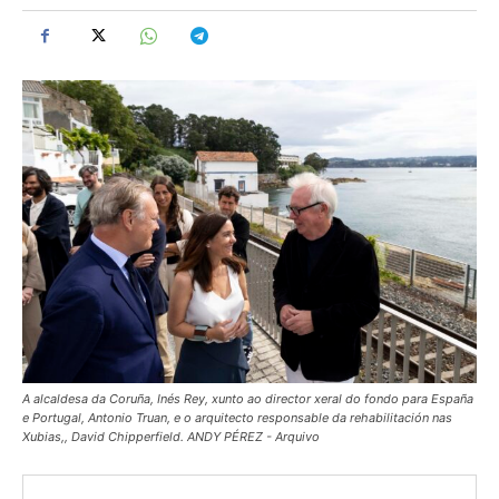
A alcaldesa da Coruña, Inés Rey, xunto ao director xeral do fondo para España
e Portugal, Antonio Truan, e o arquitecto responsable da rehabilitación nas
Xubias,, David Chipperfield. ANDY PÉREZ - Arquivo