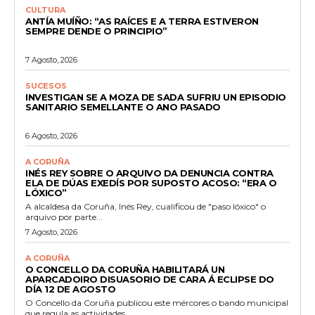
CULTURA
ANTÍA MUÍÑO: “AS RAÍCES E A TERRA ESTIVERON
SEMPRE DENDE O PRINCIPIO”
7 Agosto, 2026
SUCESOS
INVESTIGAN SE A MOZA DE SADA SUFRIU UN EPISODIO
SANITARIO SEMELLANTE O ANO PASADO
6 Agosto, 2026
A CORUÑA
INÉS REY SOBRE O ARQUIVO DA DENUNCIA CONTRA
ELA DE DÚAS EXEDÍS POR SUPOSTO ACOSO: “ERA O
LÓXICO”
A alcaldesa da Coruña, Inés Rey, cualificou de "paso lóxico" o
arquivo por parte...
7 Agosto, 2026
A CORUÑA
O CONCELLO DA CORUÑA HABILITARÁ UN
APARCADOIRO DISUASORIO DE CARA Á ECLIPSE DO
DÍA 12 DE AGOSTO
O Concello da Coruña publicou este mércores o bando municipal
que regula as actividades...