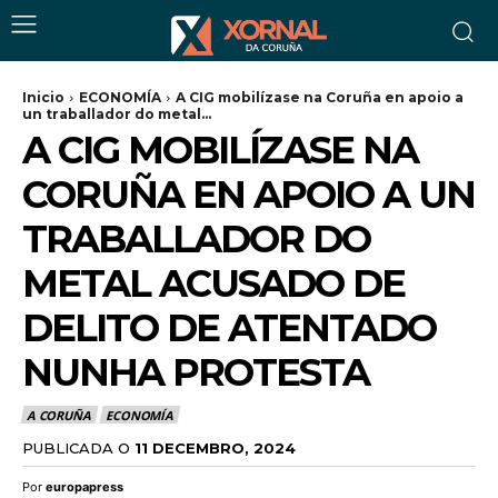
Inicio
ECONOMÍA
A CIG mobilízase na Coruña en apoio a
un traballador do metal...
A CIG MOBILÍZASE NA
CORUÑA EN APOIO A UN
TRABALLADOR DO
METAL ACUSADO DE
DELITO DE ATENTADO
NUNHA PROTESTA
A CORUÑA
ECONOMÍA
PUBLICADA O
11 DECEMBRO, 2024
Por
europapress