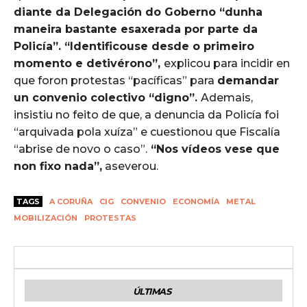
diante da Delegación do Goberno “dunha
maneira bastante esaxerada por parte da
Policía”. “Identificouse desde o primeiro
momento e detivérono”,
explicou para incidir en
que foron protestas “pacíficas” para
demandar
un convenio colectivo “digno”.
Ademais,
insistiu no feito de que, a denuncia da Policía foi
“arquivada pola xuíza” e cuestionou que Fiscalía
“abrise de novo o caso”.
“Nos vídeos vese que
non fixo nada”,
aseverou.
TAGS
A CORUÑA
CIG
CONVENIO
ECONOMÍA
METAL
MOBILIZACIÓN
PROTESTAS
ÚLTIMAS