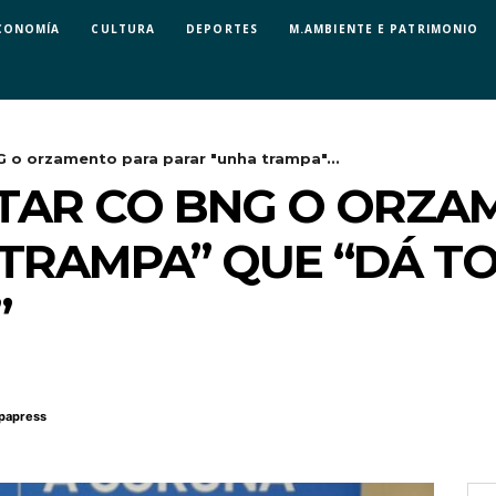
CONOMÍA
CULTURA
DEPORTES
M.AMBIENTE E PATRIMONIO
 o orzamento para parar "unha trampa"...
CTAR CO BNG O ORZ
TRAMPA” QUE “DÁ T
”
papress