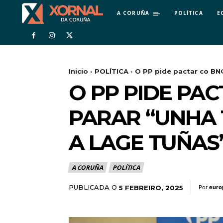
A CORUÑA
POLÍTICA
E
Inicio
POLÍTICA
O PP pide pactar co BNG
O PP PIDE PA
PARAR “UNHA 
A LAGE TUÑAS
A CORUÑA
POLÍTICA
PUBLICADA O
5 FEBREIRO, 2025
Por
euro