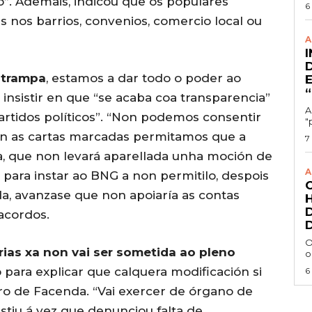
”. Ademais, indicou que os populares
6
 nos barrios, convenios, comercio local ou
A
 trampa
, estamos a dar todo o poder ao
insistir en que “se acaba coa transparencia”
A
partidos políticos”. “Non podemos consentir
"
n as cartas marcadas permitamos que a
7
a, que non levará aparellada unha moción de
A
 para instar ao BNG a non permitilo, despois
a, avanzase que non apoiaría as contas
acordos.
O
ias xa non vai ser sometida ao pleno
o
o para explicar que calquera modificación si
6
ro de Facenda. “Vai exercer de órgano de
stiu á vez que denunciou falta de