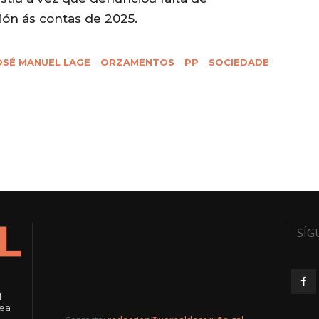
ión ás contas de 2025.
OSÉ MANUEL LAGE
ORZAMENTOS
PP
SOCIEDADE
SÍG
l
rea