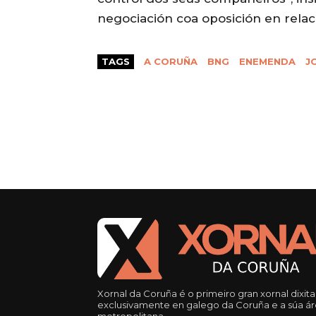
negociación coa oposición en relac
TAGS
A CORUÑA
BNG
ENEMENDA
J
Xornal da Coruña é o primeiro gran xornal dixita
exclusivamente en galego da Coruña e a súa á