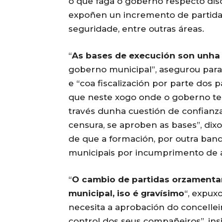
o que faga o goberno respecto diso
expoñen un incremento de partidas
seguridade, entre outras áreas.
“
As bases de execución son unha
goberno municipal”, asegurou para 
e “coa fiscalización por parte dos 
que neste xogo onde o goberno te
través dunha cuestión de confianz
censura, se aproben as bases”, dixo
de que a formación, por outra band
municipais por incumprimento de 
“
O cambio de partidas orzamentar
municipal, iso é gravísimo
“, expux
necesita a aprobación do concellei
control dos seus compañeiros”, insi