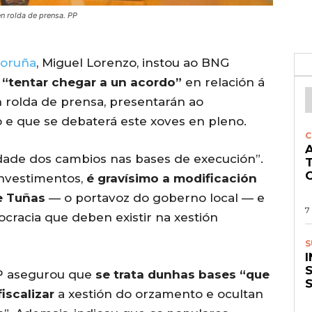
n rolda de prensa. PP
oruña
, Miguel Lorenzo, instou ao BNG
e “tentar chegar a un acordo”
en relación á
rolda de prensa, presentarán ao
 e que se debaterá este xoves en pleno.
C
A
idade dos cambios nas bases de execución”.
O
investimentos,
é gravísimo a modificación
e Tuñas
— o portavoz do goberno local — e
7
racia que deben existir na xestión
S
S
PP asegurou que
se trata dunhas bases “que
iscalizar
a xestión do orzamento e ocultan