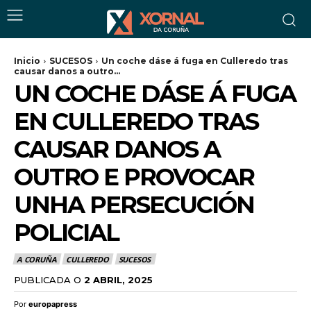
Inicio
SUCESOS
Un coche dáse á fuga en Culleredo tras
causar danos a outro...
UN COCHE DÁSE Á FUGA
EN CULLEREDO TRAS
CAUSAR DANOS A
OUTRO E PROVOCAR
UNHA PERSECUCIÓN
POLICIAL
A CORUÑA
CULLEREDO
SUCESOS
PUBLICADA O
2 ABRIL, 2025
Por
europapress