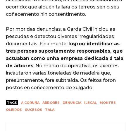
ocorrido: que alguén tallara os terreos sen o seu
coñecemento nin consentimento.
Por mor das denuncias, a Garda Civil iniciou as
pescudas e detectou diversas irregularidades
documentais. Finalmente,
logrou identificar as
tres persoas supostamente responsables, que
actuaban como unha empresa dedicada á tala
de árbores
. No marco do operativo, os axentes
incautaron varias toneladas de madeira que,
presuntamente, fora subtraída. Os feitos foron
postos en coñecemento do xulgado.
TAGS
A CORUÑA
ÁRBORES
DENUNCIA
ILEGAL
MONTES
OLEIROS
SUCESOS
TALA