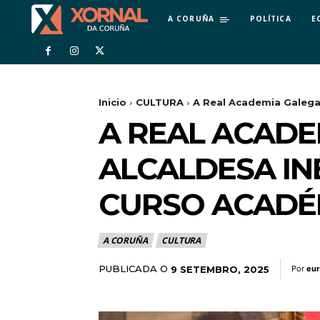
A CORUÑA
POLÍTICA
E
Inicio
CULTURA
A Real Academia Galega 
A REAL ACADE
ALCALDESA IN
CURSO ACADÉ
A CORUÑA
CULTURA
PUBLICADA O
9 SETEMBRO, 2025
Por
eu