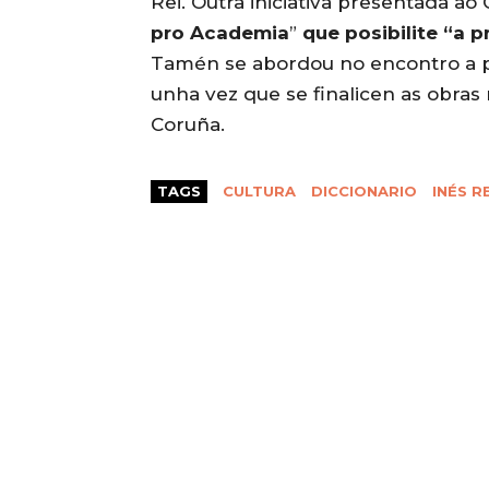
Rei. Outra iniciativa presentada ao
pro Academia
”
que posibilite “a 
Tamén se abordou no encontro a p
unha vez que se finalicen as obras
Coruña.
TAGS
CULTURA
DICCIONARIO
INÉS R