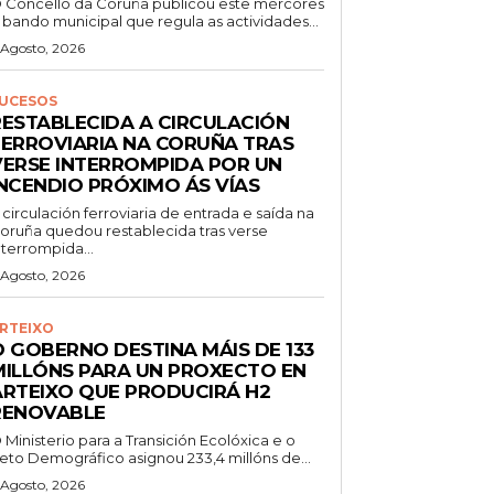
 Concello da Coruña publicou este mércores
 bando municipal que regula as actividades...
 Agosto, 2026
UCESOS
RESTABLECIDA A CIRCULACIÓN
FERROVIARIA NA CORUÑA TRAS
VERSE INTERROMPIDA POR UN
INCENDIO PRÓXIMO ÁS VÍAS
 circulación ferroviaria de entrada e saída na
oruña quedou restablecida tras verse
nterrompida...
 Agosto, 2026
RTEIXO
O GOBERNO DESTINA MÁIS DE 133
MILLÓNS PARA UN PROXECTO EN
ARTEIXO QUE PRODUCIRÁ H2
RENOVABLE
 Ministerio para a Transición Ecolóxica e o
eto Demográfico asignou 233,4 millóns de...
 Agosto, 2026