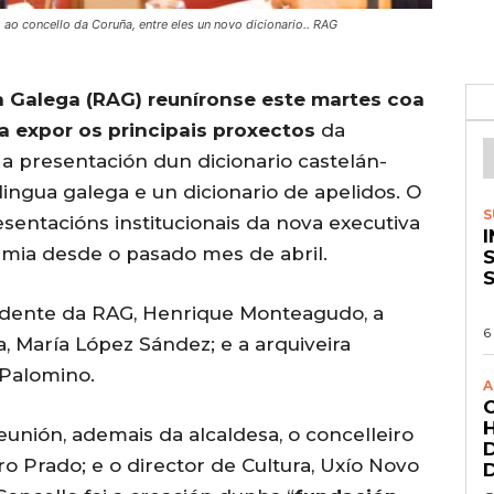
 ao concello da Coruña, entre eles un novo dicionario.. RAG
 Galega (RAG) reuníronse este martes coa
ra expor os principais proxectos
da
 a presentación dun dicionario castelán-
lingua galega e un dicionario de apelidos. O
S
entacións institucionais da nova executiva
emia desde o pasado mes de abril.
S
esidente da RAG, Henrique Monteagudo, a
6
a, María López Sández; e a arquiveira
 Palomino.
A
eunión, ademais da alcaldesa, o concelleiro
o Prado; e o director de Cultura, Uxío Novo