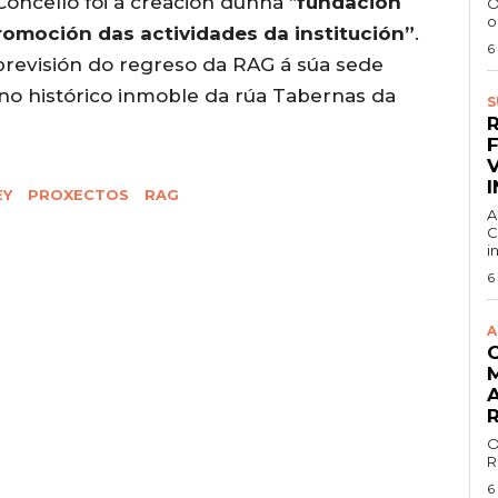
 Concello foi a creación dunha “
fundación
O
o
promoción das actividades da institución”
.
6
revisión do regreso da RAG á súa sede
 no histórico inmoble da rúa Tabernas da
S
EY
PROXECTOS
RAG
A
C
i
6
A
O
R
6