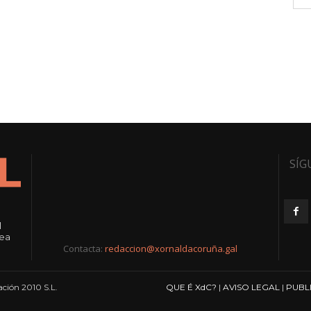
SÍG
l
rea
Contacta:
redaccion@xornaldacoruña.gal
ción 2010 S.L.
QUE É XdC?
|
AVISO LEGAL
|
PUBL