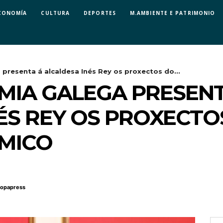
CONOMÍA
CULTURA
DEPORTES
M.AMBIENTE E PATRIMONIO
presenta á alcaldesa Inés Rey os proxectos do...
MIA GALEGA PRESEN
ÉS REY OS PROXECT
MICO
ropapress