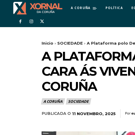
A CORUÑA
POLÍTICA
E
Inicio
SOCIEDADE
A Plataforma polo Dere
A PLATAFORMA
CARA ÁS VIVEN
CORUÑA
A CORUÑA
SOCIEDADE
PUBLICADA O
11 NOVEMBRO, 2025
Por
e