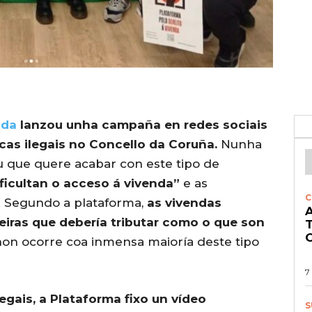
nda
lanzou unha campaña en redes sociais
icas ilegais no Concello da Coruña.
Nunha
u que quere acabar con este tipo de
ificultan o acceso á vivenda”
e as
C
”. Segundo a plataforma,
as vivendas
A
leiras que debería tributar como o que son
O
on ocorre coa inmensa maioría deste tipo
7
legais, a Plataforma fixo un vídeo
S