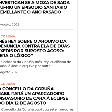
INVESTIGAN SE A MOZA DE SADA
UFRIU UN EPISODIO SANITARIO
SEMELLANTE O ANO PASADO
 Agosto, 2026
 CORUÑA
INÉS REY SOBRE O ARQUIVO DA
DENUNCIA CONTRA ELA DE DÚAS
EXEDÍS POR SUPOSTO ACOSO:
“ERA O LÓXICO”
 alcaldesa da Coruña, Inés Rey, cualificou de
paso lóxico" o arquivo por parte...
 Agosto, 2026
 CORUÑA
O CONCELLO DA CORUÑA
HABILITARÁ UN APARCADOIRO
DISUASORIO DE CARA Á ECLIPSE
DO DÍA 12 DE AGOSTO
 Concello da Coruña publicou este mércores