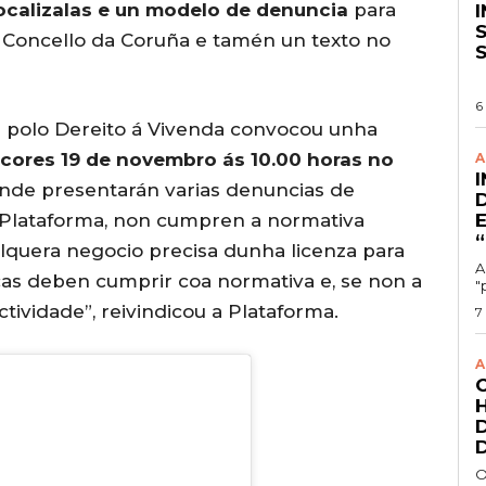
ocalizalas e un modelo de denuncia
para
S
o Concello da Coruña e tamén un texto no
6
 polo Dereito á Vivenda convocou unha
rcores 19 de novembro ás 10.00 horas no
A
nde presentarán varias denuncias de
a Plataforma, non cumpren a normativa
lquera negocio precisa dunha licenza para
A
icas deben cumprir coa normativa e, se non a
"
ividade”, reivindicou a Plataforma.
7
A
O