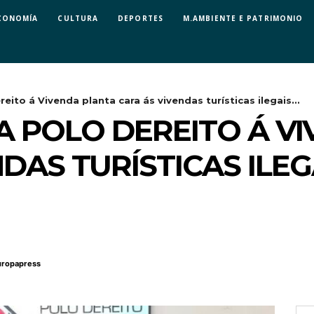
CONOMÍA
CULTURA
DEPORTES
M.AMBIENTE E PATRIMONIO
ito á Vivenda planta cara ás vivendas turísticas ilegais...
 POLO DEREITO Á V
DAS TURÍSTICAS ILEG
uropapress