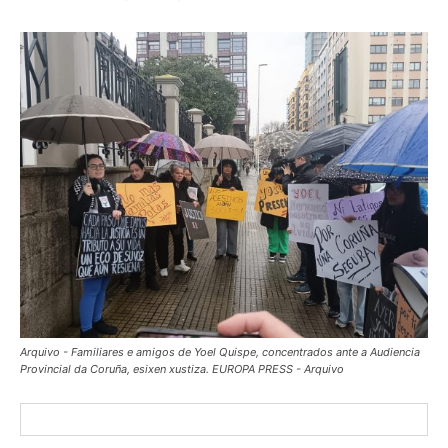
Arquivo - Familiares e amigos de Yoel Quispe, concentrados ante a Audiencia
Provincial da Coruña, esixen xustiza. EUROPA PRESS - Arquivo