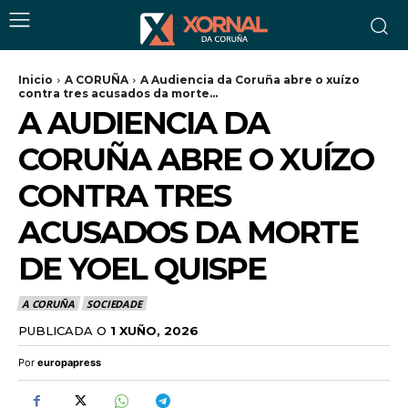
Inicio
A CORUÑA
A Audiencia da Coruña abre o xuízo
contra tres acusados da morte...
A AUDIENCIA DA
CORUÑA ABRE O XUÍZO
CONTRA TRES
ACUSADOS DA MORTE
DE YOEL QUISPE
A CORUÑA
SOCIEDADE
PUBLICADA O
1 XUÑO, 2026
Por
europapress