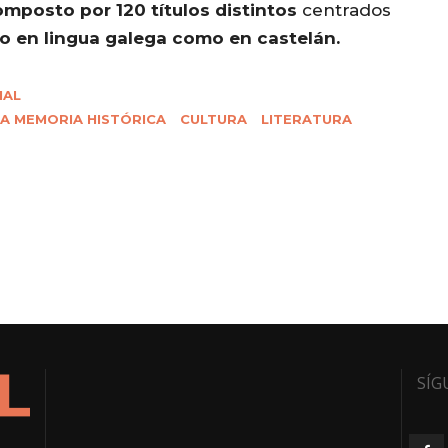
mposto por 120 títulos distintos
centrados
to en lingua galega como en castelán.
IAL
LA MEMORIA HISTÓRICA
CULTURA
LITERATURA
SÍG