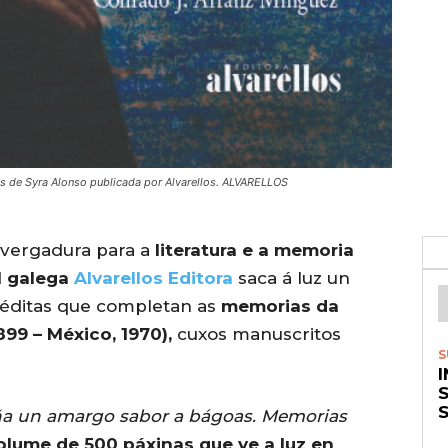
s de Syra Alonso publicada por Alvarellos. ALVARELLOS
nvergadura para a
literatura e a memoria
l galega
Alvarellos Editora
saca á luz un
éditas que completan as
memorias da
899 – México, 1970),
cuxos manuscritos
S
S
ña un amargo sabor a bágoas. Memorias
olume de 500 páxinas que ve a luz en