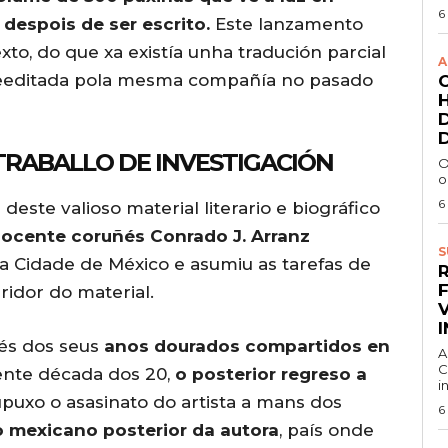
6
 despois de ser escrito.
Este lanzamento
to, do que xa existía unha tradución parcial
A
reeditada pola mesma compañía no pasado
TRABALLO DE INVESTIGACIÓN
O
o
6
deste valioso material literario e biográfico
docente coruñés Conrado J. Arranz
S
na Cidade de México e asumiu as tarefas de
idor do material.
vés dos seus
anos dourados compartidos en
A
C
ente década dos 20,
o posterior regreso a
i
upuxo o asasinato do artista a mans dos
6
o mexicano posterior da autora
, país onde