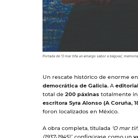
Portada de 'O mar tiña un amargo sabor a bágoas', memoria
Un rescate histórico de enorme e
democrática de Galicia.
A
editoria
total de
200 páxinas
totalmente in
escritora Syra Alonso (A Coruña, 1
foron localizados en México.
A obra completa, titulada
‘O mar ti
(1937-1945)’
, configúrase como un
v