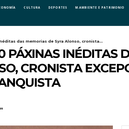
CONOMÍA
CULTURA
DEPORTES
M.AMBIENTE E PATRIMONIO
inéditas das memorias de Syra Alonso, cronista...
00 PÁXINAS INÉDITAS
SO, CRONISTA EXCEP
RANQUISTA
ss