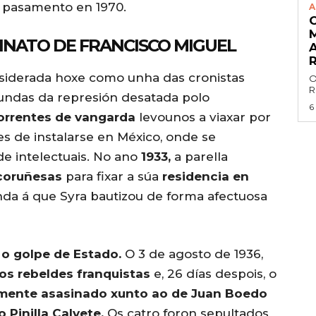
 pasamento en 1970.
A
SINATO DE FRANCISCO MIGUEL
siderada hoxe como unha das cronistas
O
R
ofundas da represión desatada polo
6
rrentes de vangarda
levounos a viaxar por
es de instalarse en México, onde se
de intelectuais. No ano
1933,
a parella
 coruñesas
para fixar a súa
residencia en
nda á que Syra bautizou de forma afectuosa
 o golpe de Estado.
O 3 de agosto de 1936,
os rebeldes franquistas
e, 26 días despois, o
mente asasinado xunto ao de Juan Boedo
 Pinilla Calvete.
Os catro foron sepultados