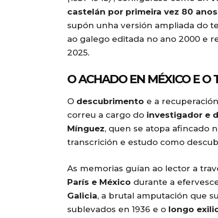
castelán por primeira vez 80 anos
supón unha versión ampliada do tex
ao galego editada no ano 2000 e 
2025.
O ACHADO EN MÉXICO E O 
O
descubrimento
e a recuperación 
correu a cargo do
investigador e 
Mínguez
, quen se atopa afincado 
transcrición e estudo como descubr
As memorias guían ao lector a tra
París e México
durante a efervesc
Galicia
, a brutal amputación que s
sublevados en 1936 e o
longo exili