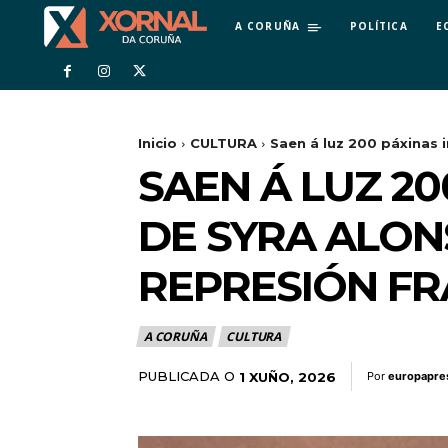
A CORUÑA
POLÍTICA
E
Inicio
CULTURA
Saen á luz 200 páxinas 
SAEN Á LUZ 2
DE SYRA ALON
REPRESIÓN F
A CORUÑA
CULTURA
PUBLICADA O
1 XUÑO, 2026
Por
europapre