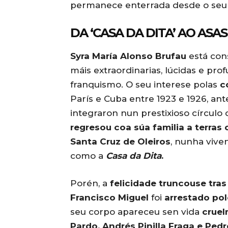
permanece enterrada desde o seu
DA ‘CASA DA DITA’ AO ASA
Syra María Alonso Brufau
está con
máis extraordinarias, lúcidas e pr
franquismo. O seu interese polas
co
París e Cuba entre 1923 e 1926, ant
integraron nun prestixioso círculo 
regresou coa súa familia a terras
Santa Cruz de Oleiros
, nunha vive
como a
Casa da Dita
.
Porén, a
felicidade truncouse tras
Francisco Miguel
foi
arrestado pol
seu corpo apareceu sen vida
cruel
Pardo, Andrés Pinilla Fraga e Pedro