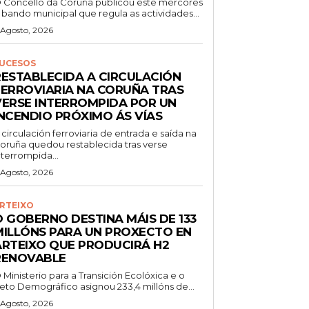
 Concello da Coruña publicou este mércores
 bando municipal que regula as actividades...
 Agosto, 2026
UCESOS
RESTABLECIDA A CIRCULACIÓN
FERROVIARIA NA CORUÑA TRAS
VERSE INTERROMPIDA POR UN
INCENDIO PRÓXIMO ÁS VÍAS
 circulación ferroviaria de entrada e saída na
oruña quedou restablecida tras verse
nterrompida...
 Agosto, 2026
RTEIXO
O GOBERNO DESTINA MÁIS DE 133
MILLÓNS PARA UN PROXECTO EN
ARTEIXO QUE PRODUCIRÁ H2
RENOVABLE
 Ministerio para a Transición Ecolóxica e o
eto Demográfico asignou 233,4 millóns de...
 Agosto, 2026