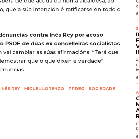
spera de que acuda ou non a alcaldesa, ao
O
o
 que a súa intención é ratificarse en todo o
6
S
s denuncias contra Inés Rey por acoso
do PSOE de dúas ex concelleiras socialistas
 vai cambiar as súas afirmacións. “Terá que
A
 demostrar que o que dixen é verdade”,
C
denuncias.
i
6
INÉS REY
MIGUEL LORENZO
PPDEG
SOCIEDADE
A
O
R
6