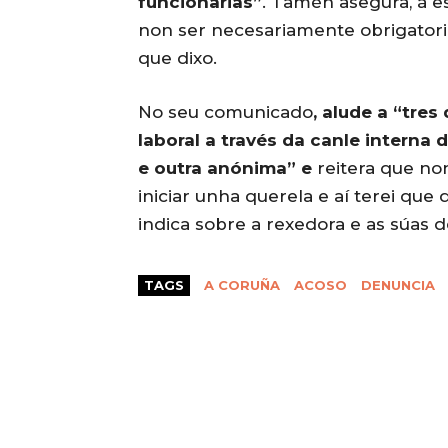
funcionarias”
. Tamén asegura, á e
non ser necesariamente obrigatorio,
que dixo.
No seu comunicado
, alude a “tre
laboral a través da canle interna 
e outra anónima” e
reitera que non
iniciar unha querela e aí terei que
indica sobre a rexedora e as súas 
TAGS
A CORUÑA
ACOSO
DENUNCIA