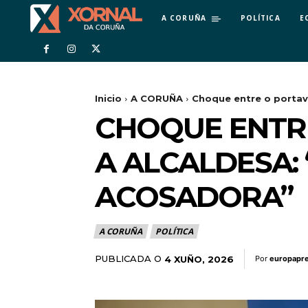
A CORUÑA
POLÍTICA
E
Inicio
A CORUÑA
Choque entre o portavo
CHOQUE ENTR
A ALCALDESA:
ACOSADORA”
A CORUÑA
POLÍTICA
PUBLICADA O
4 XUÑO, 2026
Por
europapr