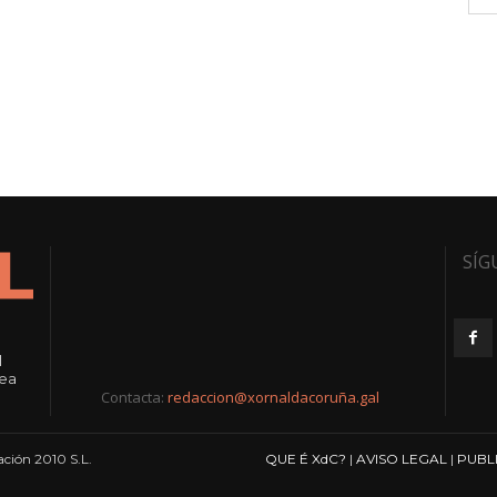
SÍG
l
rea
Contacta:
redaccion@xornaldacoruña.gal
ción 2010 S.L.
QUE É XdC?
|
AVISO LEGAL
|
PUBL