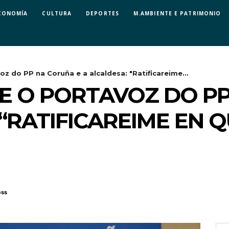
CONOMÍA
CULTURA
DEPORTES
M.AMBIENTE E PATRIMONIO
z do PP na Coruña e a alcaldesa: "Ratificareime...
E O PORTAVOZ DO PP
 “RATIFICAREIME EN 
ess