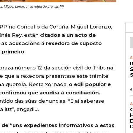
, Miguel Lorenzo, en rolda de prensa. PP
PP no Concello da Coruña, Miguel Lorenzo,
 Inés Rey, están c
itados a un acto de
s as acusacións á rexedora de suposto
 primeiro
.
S
 praza número 12 da sección civil do Tribunal
S
de que a rexedora presentase este trámite
ha querela. Nesta xornada,
o edil popular e
6
onfirmou que acudirá á conciliación.
ntido das súas denuncias. “E aí saberase
A
á luz”, engadiu.
ra de “uns expedientes informativos a estas