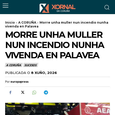
Inicio
A CORUÑA
Morre unha muller nun incendio nunha
vivenda en Palavea
MORRE UNHA MULLER
NUN INCENDIO NUNHA
VIVENDA EN PALAVEA
A CORUÑA
SUCESOS
PUBLICADA O
8 XUÑO, 2026
Por
europapress