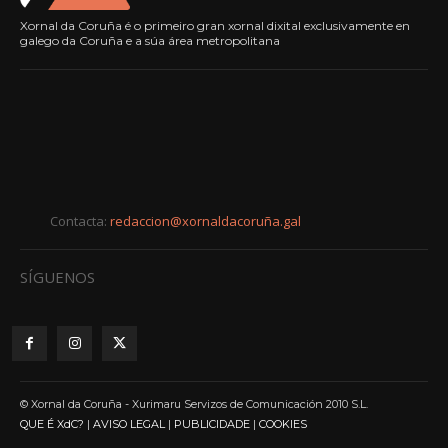
Xornal da Coruña é o primeiro gran xornal dixital exclusivamente en
galego da Coruña e a súa área metropolitana
Contacta:
redaccion@xornaldacoruña.gal
SÍGUENOS
© Xornal da Coruña - Xurimaru Servizos de Comunicación 2010 S.L.
QUE É XdC?
|
AVISO LEGAL
|
PUBLICIDADE
|
COOKIES