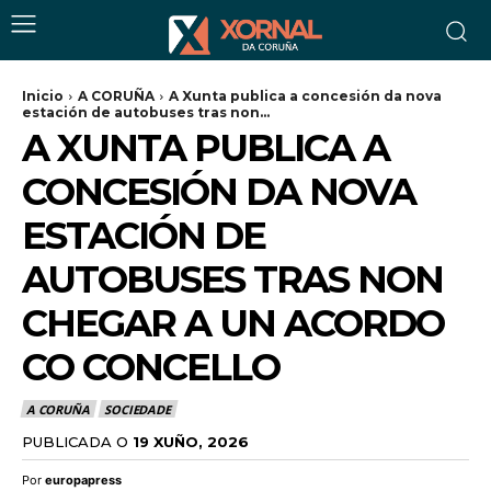
Inicio
A CORUÑA
A Xunta publica a concesión da nova
estación de autobuses tras non...
A XUNTA PUBLICA A
CONCESIÓN DA NOVA
ESTACIÓN DE
AUTOBUSES TRAS NON
CHEGAR A UN ACORDO
CO CONCELLO
A CORUÑA
SOCIEDADE
PUBLICADA O
19 XUÑO, 2026
Por
europapress