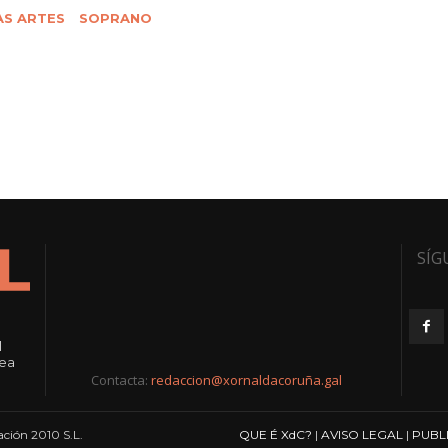
AS ARTES
SOPRANO
SÍG
l
rea
Contacta:
redaccion@xornaldacoruña.gal
ción 2010 S.L.
QUE É XdC?
|
AVISO LEGAL
|
PUBL