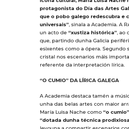
icona cultural, María Luisa Nache 
protagonista do Día das Artes Gal
que o pobo galego redescubra e c
universais”
, sinala a Academia. 
un acto de
“xustiza histórica”
, ao 
que, partindo dunha Galicia perifér
esixentes como a ópera. Segundo su
cristal nos escenarios máis impor
referente da interpretación lírica.
“O CUMIO” DA LÍRICA GALEGA
A Academia destaca tamén a músic
unha das belas artes con maior arra
María Luisa Nache como
“o cumio
“dotada dunha técnica prodixios
levouna a compartir escenarios co