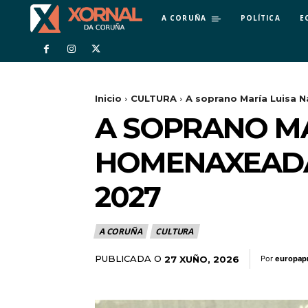
A CORUÑA
POLÍTICA
E
Inicio
CULTURA
A soprano María Luisa N
A SOPRANO MA
HOMENAXEADA
2027
A CORUÑA
CULTURA
PUBLICADA O
27 XUÑO, 2026
Por
europap