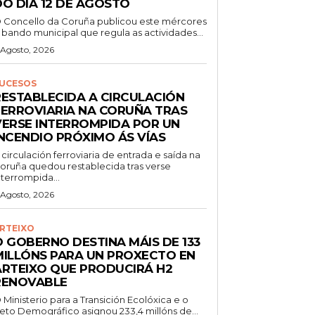
DO DÍA 12 DE AGOSTO
 Concello da Coruña publicou este mércores
 bando municipal que regula as actividades...
 Agosto, 2026
UCESOS
RESTABLECIDA A CIRCULACIÓN
FERROVIARIA NA CORUÑA TRAS
VERSE INTERROMPIDA POR UN
INCENDIO PRÓXIMO ÁS VÍAS
 circulación ferroviaria de entrada e saída na
oruña quedou restablecida tras verse
nterrompida...
 Agosto, 2026
RTEIXO
O GOBERNO DESTINA MÁIS DE 133
MILLÓNS PARA UN PROXECTO EN
ARTEIXO QUE PRODUCIRÁ H2
RENOVABLE
 Ministerio para a Transición Ecolóxica e o
eto Demográfico asignou 233,4 millóns de...