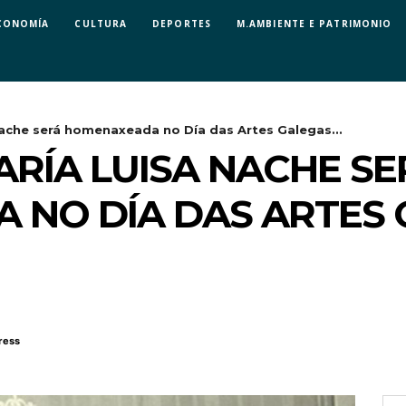
CONOMÍA
CULTURA
DEPORTES
M.AMBIENTE E PATRIMONIO
ache será homenaxeada no Día das Artes Galegas...
RÍA LUISA NACHE SE
 NO DÍA DAS ARTES 
ress