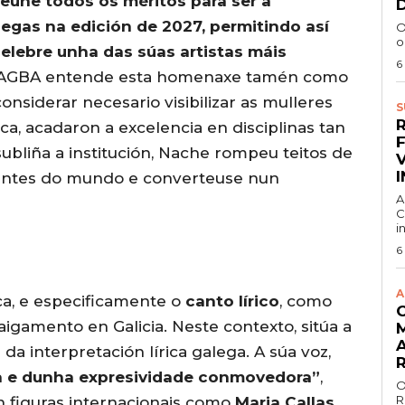
reúne todos os méritos para ser a
egas na edición de 2027, permitindo así
O
o
elebre unha das súas artistas máis
6
A RAGBA entende esta homenaxe tamén como
considerar necesario visibilizar as mulleres
S
ica, acadaron a excelencia en disciplinas tan
bliña a institución, Nache rompeu teitos de
tantes do mundo e converteuse nun
A
C
i
6
A
a, e especificamente o
canto lírico
, como
igamento en Galicia. Neste contexto, sitúa a
”
da interpretación lírica galega. A súa voz,
a e dunha expresividade conmovedora”
,
O
R
n figuras internacionais como
Maria Callas
,