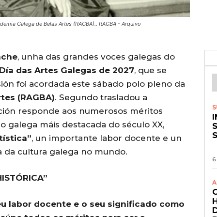
ademia Galega de Belas Artes (RAGBA).. RAGBA - Arquivo
ache
, unha das grandes voces galegas do
Día das Artes Galegas de 2027
, que se
isión foi acordada este sábado polo pleno da
rtes (RAGBA)
. Segundo trasladou a
S
cción responde aos numerosos méritos
no galega máis destacada do século XX,
S
tística”
, un importante labor docente e un
 da cultura galega no mundo.
6
ISTÓRICA”
A
seu labor docente e o seu significado como