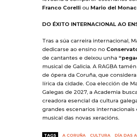
Franco Corelli
ou
Mario del Mona
DO ÉXITO INTERNACIONAL AO EN
Tras a súa carreira internacional, 
dedicarse ao ensino no
Conservato
de cantantes e deixou unha
“pegad
musical de Galicia. A RAGBA tamén 
de ópera da Coruña, que consider
lírica da cidade. Coa elección de M
Galegas de 2027, a Academia busca
creadora esencial da cultura galega
grandes escenarios internacionais 
musical das novas xeracións.
TAGS
A CORUÑA
CULTURA
DÍA DAS 