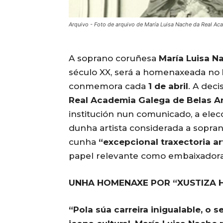
Arquivo - Foto de arquivo de María Luisa Nache da Real Ac
A soprano coruñesa
María Luisa N
século XX, será a homenaxeada no
conmemora cada
1 de abril
. A dec
Real Academia Galega de Belas A
institución nun comunicado, a ele
dunha artista considerada a sopra
cunha
“excepcional traxectoria ar
papel relevante como embaixadora
UNHA HOMENAXE POR “XUSTIZA H
“Pola súa carreira inigualable, o 