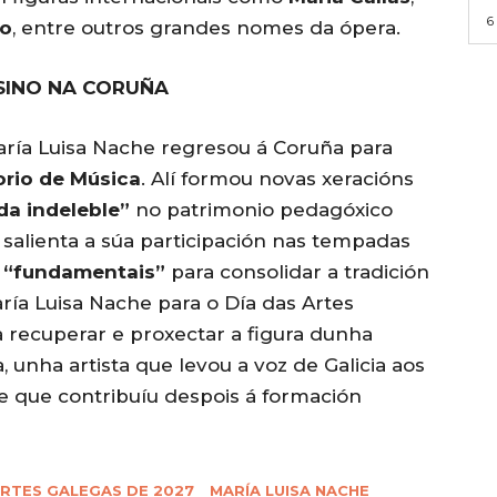
6
co
, entre outros grandes nomes da ópera.
SINO NA CORUÑA
María Luisa Nache regresou á Coruña para
rio de Música
. Alí formou novas xeracións
a indeleble”
no patrimonio pedagóxico
salienta a súa participación nas tempadas
a
“fundamentais”
para consolidar a tradición
aría Luisa Nache para o Día das Artes
 recuperar e proxectar a figura dunha
, unha artista que levou a voz de Galicia aos
e que contribuíu despois á formación
ARTES GALEGAS DE 2027
MARÍA LUISA NACHE