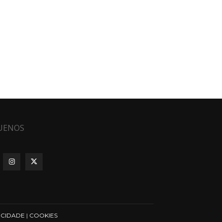
UENOS
ICIDADE
|
COOKIES