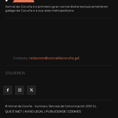
Xornal da Coruña é o primeiro gran xornal dixital exclusivamente en
galego da Coruña e a súa área metropolitana
Contacta:
redaccion@xornaldacoruña.gal
SÍGUENOS
© Xornal da Coruña - Xurimaru Servizos de Comunicación 2010 S.L.
QUE É XdC?
|
AVISO LEGAL
|
PUBLICIDADE
|
COOKIES