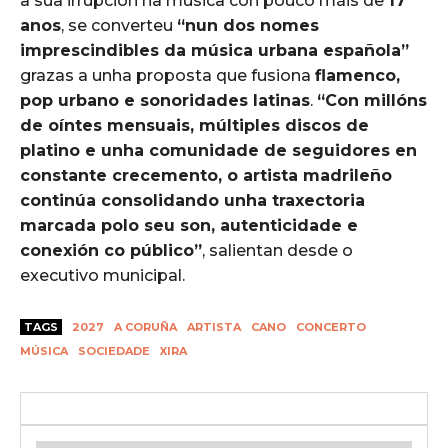
a súa irrupción na música con pouco máis de
17
anos
, se converteu
“nun dos nomes
imprescindibles da música urbana española”
grazas a unha proposta que fusiona
flamenco,
pop urbano e sonoridades latinas
.
“Con millóns
de oíntes mensuais, múltiples discos de
platino e unha comunidade de seguidores en
constante crecemento, o artista madrileño
continúa consolidando unha traxectoria
marcada polo seu son, autenticidade e
conexión co público”
, salientan desde o
executivo municipal.
TAGS
2027
A CORUÑA
ARTISTA
CANO
CONCERTO
MÚSICA
SOCIEDADE
XIRA