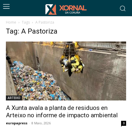
Home
Tags
A Pastoriza
Tag: A Pastoriza
ARTEIXO
A Xunta avala a planta de residuos en
Arteixo no informe de impacto ambiental
europapress
-
8 Maio, 2026
0