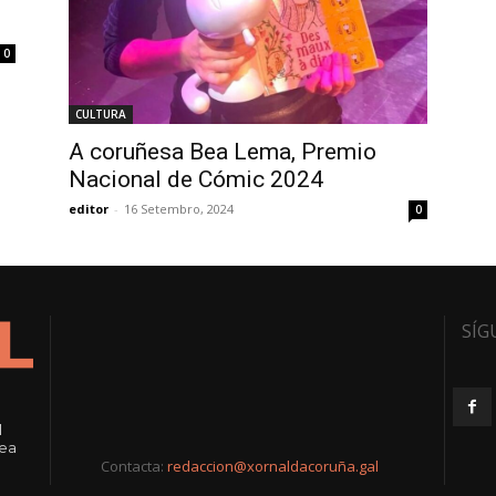
0
CULTURA
A coruñesa Bea Lema, Premio
Nacional de Cómic 2024
editor
-
16 Setembro, 2024
0
SÍG
l
rea
Contacta:
redaccion@xornaldacoruña.gal