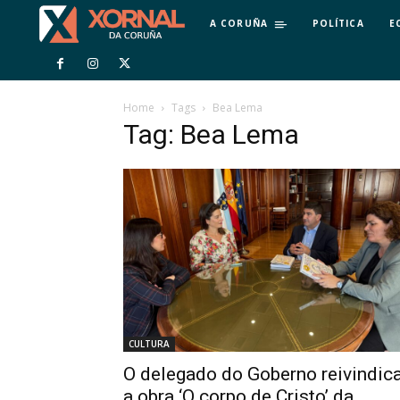
A CORUÑA
POLÍTICA
E
Home
Tags
Bea Lema
Tag: Bea Lema
CULTURA
O delegado do Goberno reivindic
a obra ‘O corpo de Cristo’ da