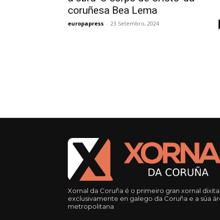
coruñesa Bea Lema
europapress
-
23 Setembro, 2024
Xornal da Coruña é o primeiro gran xornal dixita
exclusivamente en galego da Coruña e a súa á
metropolitana