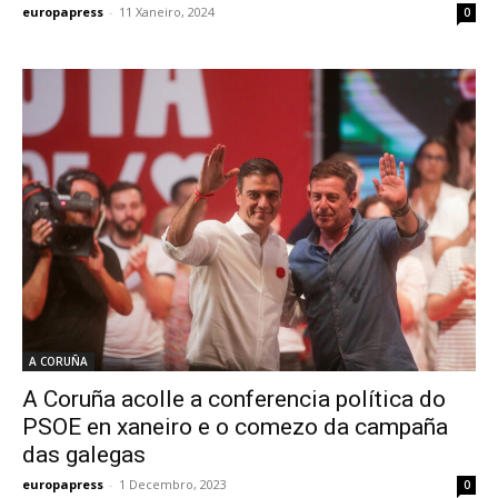
europapress
-
11 Xaneiro, 2024
0
A CORUÑA
A Coruña acolle a conferencia política do
PSOE en xaneiro e o comezo da campaña
das galegas
europapress
-
1 Decembro, 2023
0