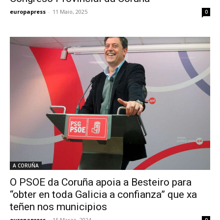
europapress
-
11 Maio, 2025
0
A CORUÑA
O PSOE da Coruña apoia a Besteiro para
“obter en toda Galicia a confianza” que xa
teñen nos municipios
europapress
-
15 Marzo, 2024