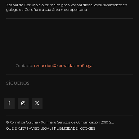
Xornal da Coruña é o primeiro gran xornal dixital exclusivamente en
galego da Coruña e a súa área metropolitana
Contacta:
redaccion@xornaldacoruña.gal
SÍGUENOS
© Xornal da Coruña - Xurimaru Servizos de Comunicación 2010 S.L.
QUE É XdC?
|
AVISO LEGAL
|
PUBLICIDADE
|
COOKIES