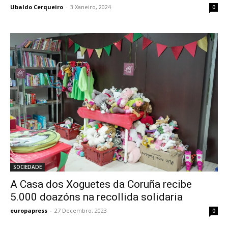
Ubaldo Cerqueiro
-
3 Xaneiro, 2024
0
SOCIEDADE
A Casa dos Xoguetes da Coruña recibe
5.000 doazóns na recollida solidaria
europapress
-
27 Decembro, 2023
0