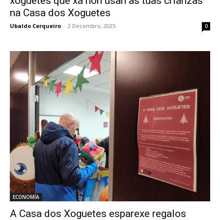
xoguetes que xa non usan as túas crianzas
na Casa dos Xoguetes
Ubaldo Cerqueiro
-
2 Decembro, 2025
0
ECONOMÍA
A Casa dos Xoguetes esparexe regalos