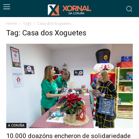
Home
Tags
Casa dos Xoguetes
Tag: Casa dos Xoguetes
A CORUÑA
10.000 doazóns encheron de solidariedade