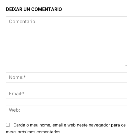
DEIXAR UN COMENTARIO
Comentario:
No
Ema
We
Garda o meu nome, email e web neste navegador para os
meus próximos comentarios