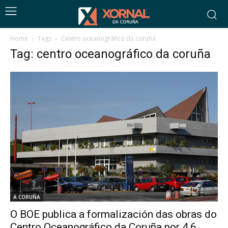
Home
Tags
Centro oceanográfico da coruña
Tag: centro oceanográfico da coruña
A CORUÑA
O BOE publica a formalización das obras do
Centro Oceanográfico da Coruña por 4,6