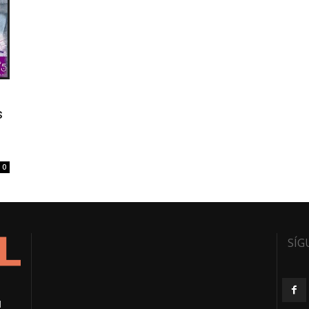
s
0
SÍG
l