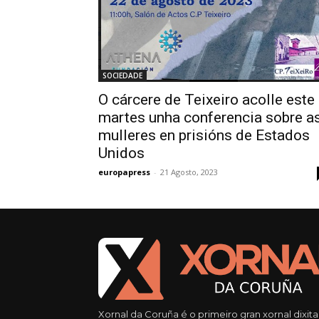
SOCIEDADE
O cárcere de Teixeiro acolle este
martes unha conferencia sobre a
mulleres en prisións de Estados
Unidos
europapress
-
21 Agosto, 2023
Xornal da Coruña é o primeiro gran xornal dixita