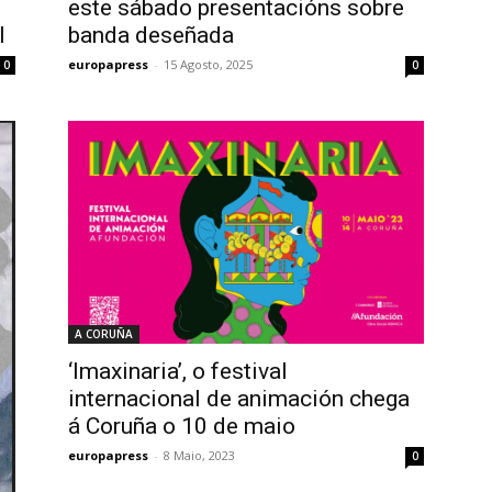
este sábado presentacións sobre
l
banda deseñada
europapress
-
15 Agosto, 2025
0
0
A CORUÑA
‘Imaxinaria’, o festival
internacional de animación chega
á Coruña o 10 de maio
europapress
-
8 Maio, 2023
0