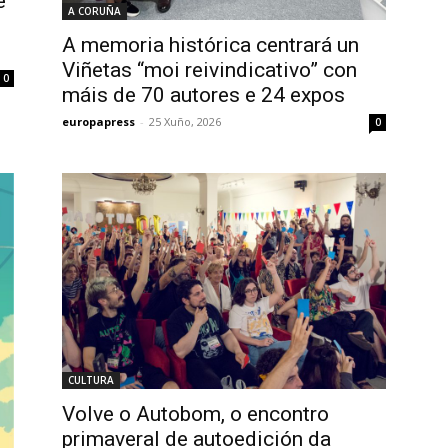
e
A CORUÑA
A memoria histórica centrará un
Viñetas “moi reivindicativo” con
0
máis de 70 autores e 24 expos
europapress
-
25 Xuño, 2026
0
CULTURA
Volve o Autobom, o encontro
primaveral de autoedición da