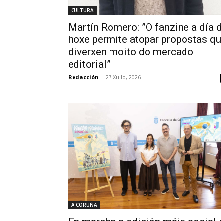
CULTURA
Martín Romero: ”O fanzine a día 
hoxe permite atopar propostas q
diverxen moito do mercado
editorial”
Redacción
-
27 Xullo, 2026
A CORUÑA