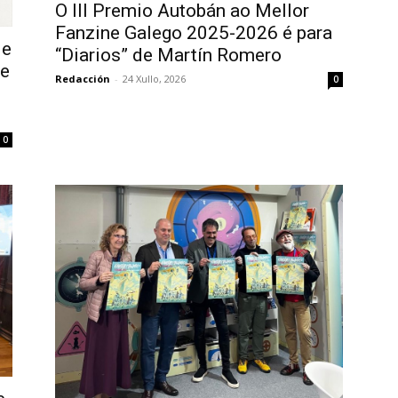
O III Premio Autobán ao Mellor
Fanzine Galego 2025-2026 é para
de
“Diarios” de Martín Romero
ue
Redacción
-
24 Xullo, 2026
0
0