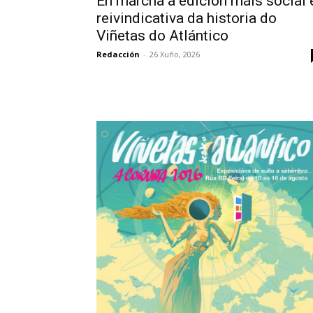
En marcha a edición máis social 
reivindicativa da historia do
Viñetas do Atlántico
Redacción
-
26 Xuño, 2026