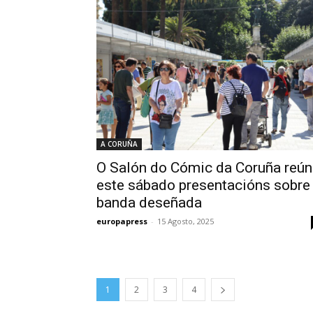
A CORUÑA
O Salón do Cómic da Coruña reún
este sábado presentacións sobre
banda deseñada
europapress
-
15 Agosto, 2025
1
2
3
4