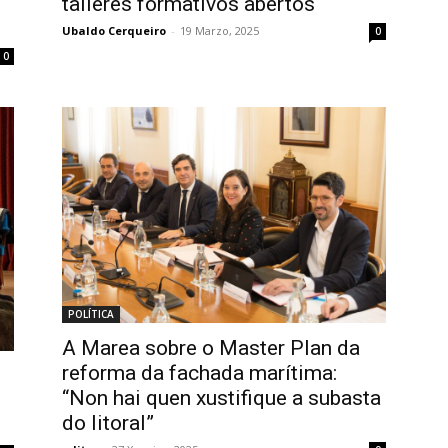
talleres formativos abertos
Ubaldo Cerqueiro
-
19 Marzo, 2025
0
0
POLÍTICA
A Marea sobre o Master Plan da
reforma da fachada marítima:
“Non hai quen xustifique a subasta
do litoral”