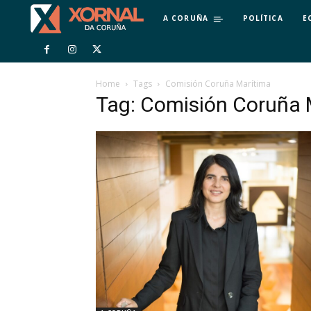
A CORUÑA
POLÍTICA
E
Home
Tags
Comisión Coruña Marítima
Tag: Comisión Coruña 