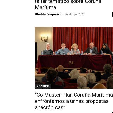
taller temático sobre Coruña
Marítima
Ubaldo Cerqueiro
-
26 Marzo, 2025
A CORUÑA
“Co Master Plan Coruña Marítima
enfróntamos a unhas propostas
anacrónicas”