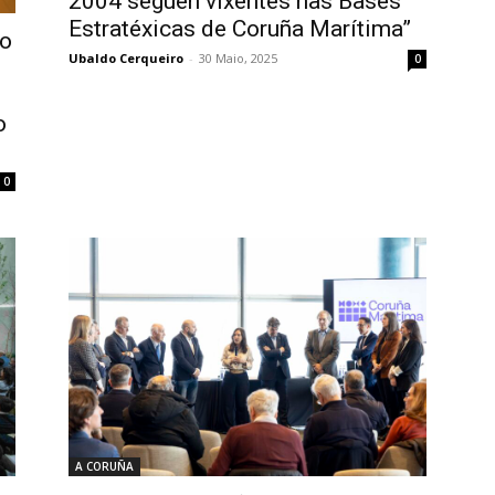
2004 seguen vixentes nas Bases
Estratéxicas de Coruña Marítima”
 o
Ubaldo Cerqueiro
-
30 Maio, 2025
0
o
0
A CORUÑA