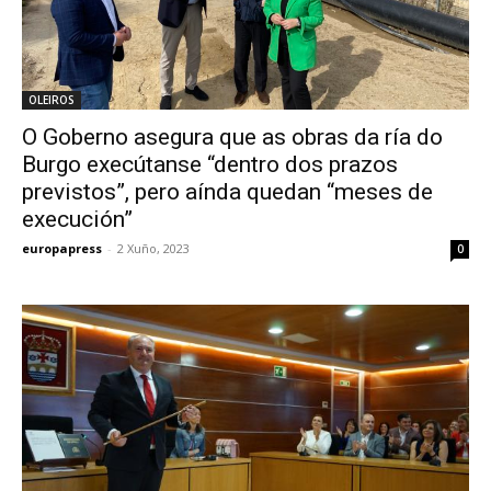
OLEIROS
O Goberno asegura que as obras da ría do
Burgo execútanse “dentro dos prazos
previstos”, pero aínda quedan “meses de
execución”
europapress
-
2 Xuño, 2023
0