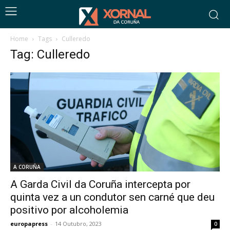
Home
Tags
Culleredo
Tag: Culleredo
A CORUÑA
A Garda Civil da Coruña intercepta por
quinta vez a un condutor sen carné que deu
positivo por alcoholemia
europapress
-
14 Outubro, 2023
0