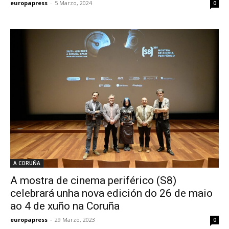
europapress
-
5 Marzo, 2024
0
A CORUÑA
A mostra de cinema periférico (S8)
celebrará unha nova edición do 26 de maio
ao 4 de xuño na Coruña
europapress
-
29 Marzo, 2023
0