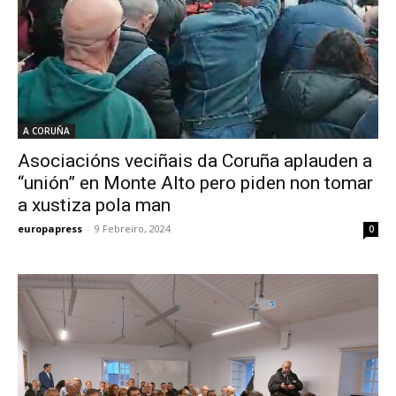
A CORUÑA
Asociacións veciñais da Coruña aplauden a
“unión” en Monte Alto pero piden non tomar
a xustiza pola man
europapress
-
9 Febreiro, 2024
0