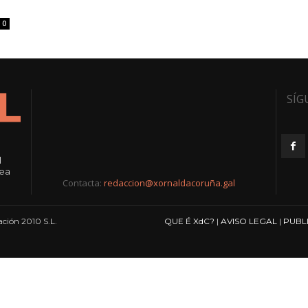
0
SÍG
l
rea
Contacta:
redaccion@xornaldacoruña.gal
ción 2010 S.L.
QUE É XdC?
|
AVISO LEGAL
|
PUBL