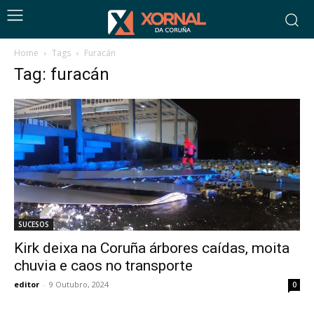
Home
Tags
Furacán
Tag: furacán
SUCESOS
Kirk deixa na Coruña árbores caídas, moita
chuvia e caos no transporte
editor
-
9 Outubro, 2024
0