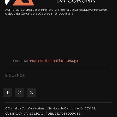
Xornal da Coruña é o primeiro gran xornal dixital exclusivamente en
galego da Coruña e a súa área metropolitana
Contacta:
redaccion@xornaldacoruña.gal
SÍGUENOS
© Xornal da Coruña - Xurimaru Servizos de Comunicación 2010 S.L.
QUE É XdC?
|
AVISO LEGAL
|
PUBLICIDADE
|
COOKIES