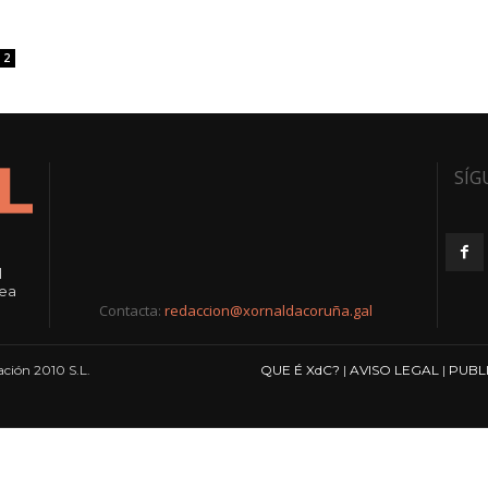
2
SÍG
l
rea
Contacta:
redaccion@xornaldacoruña.gal
ción 2010 S.L.
QUE É XdC?
|
AVISO LEGAL
|
PUBL