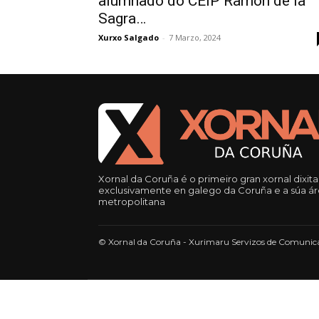
alumnado do CEIP Ramón de la
Sagra…
Xurxo Salgado
-
7 Marzo, 2024
Xornal da Coruña é o primeiro gran xornal dixita
exclusivamente en galego da Coruña e a súa á
metropolitana
© Xornal da Coruña - Xurimaru Servizos de Comunica