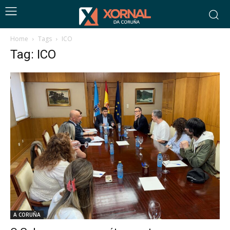
Home
Tags
ICO
Tag: ICO
A CORUÑA