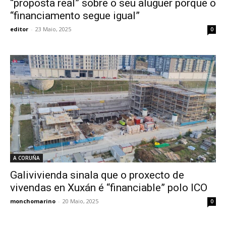
“proposta real” sobre o seu aluguer porque o
“financiamento segue igual”
editor
-
23 Maio, 2025
0
A CORUÑA
Galivivienda sinala que o proxecto de
vivendas en Xuxán é “financiable” polo ICO
monchomarino
-
20 Maio, 2025
0