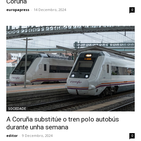
Coruña
europapress
-
14 Decembro, 2024
0
SOCIEDADE
A Coruña substitúe o tren polo autobús
durante unha semana
editor
-
9 Decembro, 2024
0