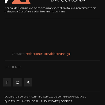
Xornal da Coruña é o primeiro gran xornal dixital exclusivamente en
galego da Coruña e a súa área metropolitana
Contacta:
redaccion@xornaldacoruña.gal
SÍGUENOS
© Xornal da Coruña - Xurimaru Servizos de Comunicación 2010 S.L.
QUE É XdC?
|
AVISO LEGAL
|
PUBLICIDADE
|
COOKIES