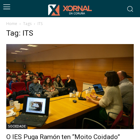
Home
Tags
ITS
Tag: ITS
SOCIEDADE
O IES Puga Ramón ten “Moito Coidado”