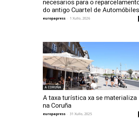
necesarios para o reparcelament
do antigo Cuartel de Automóbile
europapress
-
1 Xullo, 2026
A CORUÑA
A taxa turística xa se materializa
na Coruña
europapress
-
31 Xullo, 2025