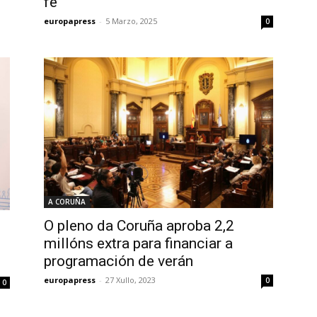
fe”
europapress
-
5 Marzo, 2025
0
A CORUÑA
O pleno da Coruña aproba 2,2
millóns extra para financiar a
programación de verán
europapress
-
27 Xullo, 2023
0
0