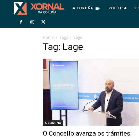
A CORUÑA
POLÍTICA
E
Home
Tags
Lage
Tag: Lage
A CORUÑA
O Concello avanza os trámites