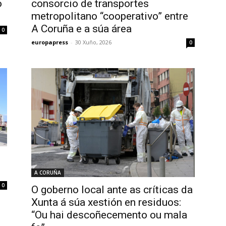
o
consorcio de transportes
s
metropolitano “cooperativo” entre
A Coruña e a súa área
0
europapress
-
30 Xuño, 2026
0
A CORUÑA
0
O goberno local ante as críticas da
Xunta á súa xestión en residuos:
“Ou hai descoñecemento ou mala