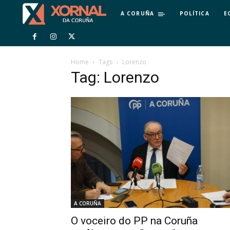
A CORUÑA
POLÍTICA
E
Home
Tags
Lorenzo
Tag: Lorenzo
A CORUÑA
O voceiro do PP na Coruña