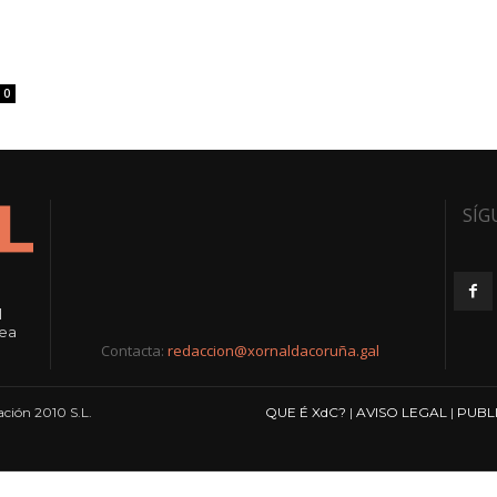
0
SÍG
l
rea
Contacta:
redaccion@xornaldacoruña.gal
ción 2010 S.L.
QUE É XdC?
|
AVISO LEGAL
|
PUBL