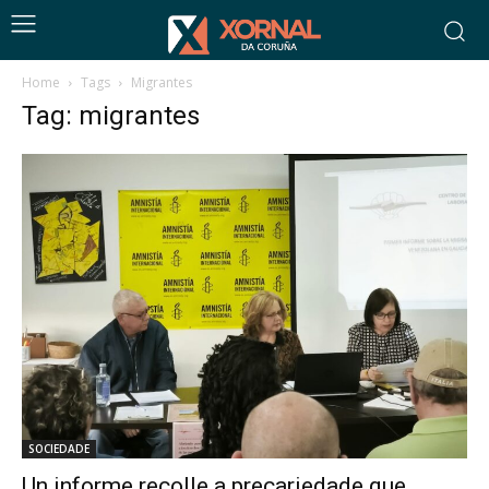
Home
Tags
Migrantes
Tag: migrantes
SOCIEDADE
Un informe recolle a precariedade que