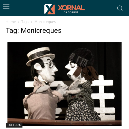
Home
Tags
Monicreques
Tag: Monicreques
CULTURA