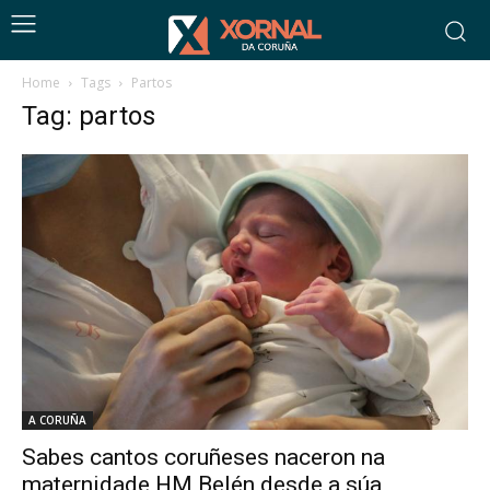
Home
Tags
Partos
Tag: partos
A CORUÑA
Sabes cantos coruñeses naceron na
maternidade HM Belén desde a súa