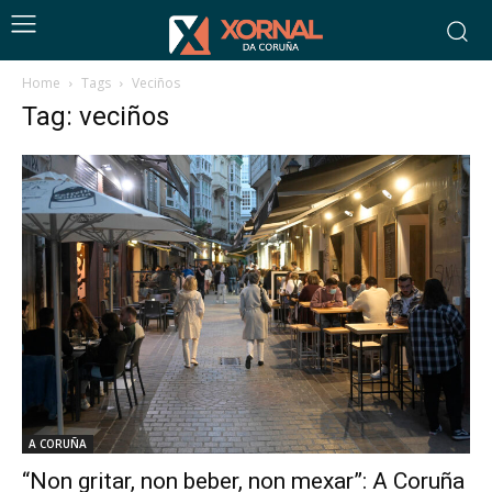
Home
Tags
Veciños
Tag: veciños
A CORUÑA
“Non gritar, non beber, non mexar”: A Coruña