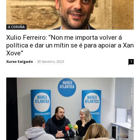
A CORUÑA
Xulio Ferreiro: “Non me importa volver á
política e dar un mítin se é para apoiar a Xan
Xove”
Xurxo Salgado
-
30 Xaneiro, 2023
1