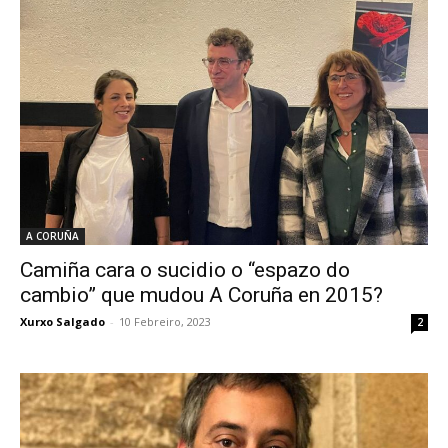
A CORUÑA
Camiña cara o sucidio o “espazo do
cambio” que mudou A Coruña en 2015?
Xurxo Salgado
-
10 Febreiro, 2023
2