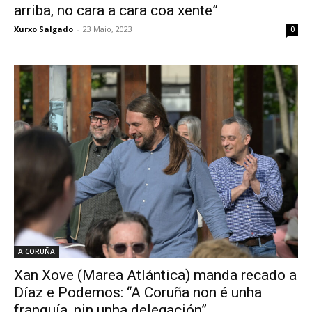
arriba, no cara a cara coa xente”
Xurxo Salgado
-
23 Maio, 2023
0
A CORUÑA
Xan Xove (Marea Atlántica) manda recado a
Díaz e Podemos: “A Coruña non é unha
franquía, nin unha delegación”