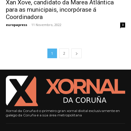
Xan Xove, candidato da Marea Atlántica
para as municipais, incorpórase á
Coordinadora
europapress
-
11 Novembro, 2022
0
1
2
Xornal da Coruña é o primeiro gran xornal dixital exclusivamente en
galego da Coruña e a súa área metropolitana