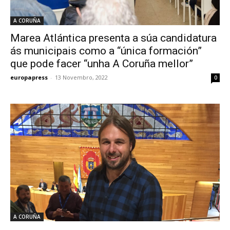
A CORUÑA
Marea Atlántica presenta a súa candidatura
ás municipais como a “única formación”
que pode facer “unha A Coruña mellor”
europapress
-
13 Novembro, 2022
0
A CORUÑA