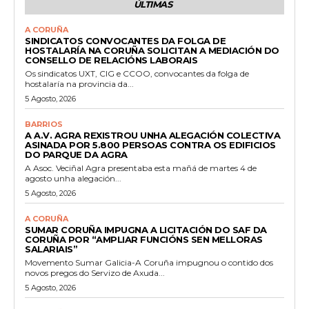
ÚLTIMAS
A CORUÑA
SINDICATOS CONVOCANTES DA FOLGA DE
HOSTALARÍA NA CORUÑA SOLICITAN A MEDIACIÓN DO
CONSELLO DE RELACIÓNS LABORAIS
Os sindicatos UXT, CIG e CCOO, convocantes da folga de
hostalaría na provincia da...
5 Agosto, 2026
BARRIOS
A A.V. AGRA REXISTROU UNHA ALEGACIÓN COLECTIVA
ASINADA POR 5.800 PERSOAS CONTRA OS EDIFICIOS
DO PARQUE DA AGRA
A Asoc. Veciñal Agra presentaba esta mañá de martes 4 de
agosto unha alegación...
5 Agosto, 2026
A CORUÑA
SUMAR CORUÑA IMPUGNA A LICITACIÓN DO SAF DA
CORUÑA POR “AMPLIAR FUNCIÓNS SEN MELLORAS
SALARIAIS”
Movemento Sumar Galicia-A Coruña impugnou o contido dos
novos pregos do Servizo de Axuda...
5 Agosto, 2026